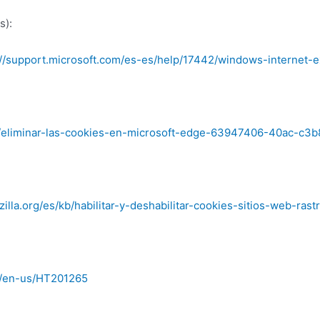
s):
://support.microsoft.com/es-es/help/17442/windows-internet-
ge/eliminar-las-cookies-en-microsoft-edge-63947406-40ac-c
zilla.org/es/kb/habilitar-y-deshabilitar-cookies-sitios-web-rast
m/en-us/HT201265