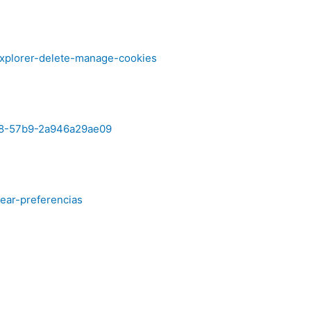
explorer-delete-manage-cookies
3b8-57b9-2a946a29ae09
rear-preferencias