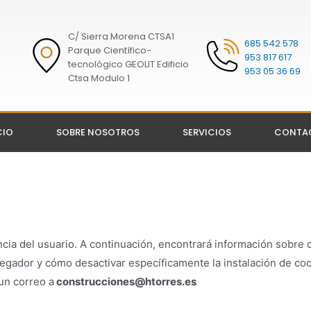
C/ Sierra Morena CTSA1
685 542 578
Parque Científico-
953 817 617
tecnológico GEOLIT Edificio
953 05 36 69
Ctsa Modulo 1
CIO
SOBRE NOSOTROS
SERVICIOS
CONTA
cia del usuario. A continuación, encontrará información sobre qu
egador y cómo desactivar específicamente la instalación de coo
un correo a
construcciones@htorres.es