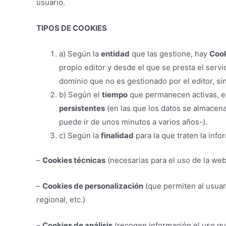
usuario.
TIPOS DE COOKIES
a) Según la
entidad
que las gestione, hay
Cook
propio editor y desde el que se presta el servic
dominio que no es gestionado por el editor, sin
b) Según el
tiempo
que permanecen activas, e
persistentes
(en las que los datos se almacena
puede ir de unos minutos a varios años-).
c) Según la
finalidad
para la que traten la inf
–
Cookies técnicas
(necesarias para el uso de la web 
–
Cookies de personalización
(que permiten al usuari
regional, etc.)
–
Cookies de análisis
(recogen información el uso que