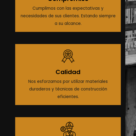
Cumplimos con las expectativas y
necesidades de sus clientes. Estando siempre
a su alcance.
Calidad
Nos esforzamos por utilizar materiales
duraderos y técnicas de construcción
eficientes.